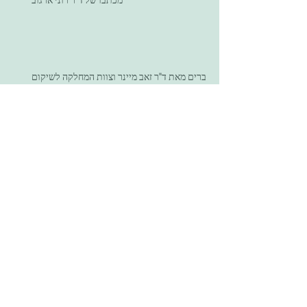
דברים מאת ד"ר זאב מיינר וצוות המחלקה לשיקום
בביה"ח הדסה
דברים מאת ד"ר דני דולפין
פרסומים בתקשורת
Archive