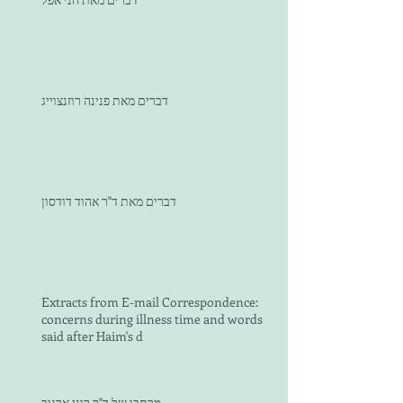
דברים מאת פנינה רוזנצוייג
דברים מאת ד"ר אהוד דודסון
Extracts from E-mail Correspondence:
concerns during illness time and words
said after Haim's d
מכתבו של ד"ר רוני ארגוב