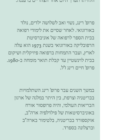
פרופ' רינג, נשוי ואב לשלושה ילדים, נולד 
באורוגואי. לאחר שסיים את לימודי רפואה 
בבית הספר לרפואה של אוניברסיטת 
הרפובליקה באורוגואי בשנת 1973 הוא עלה 
לארץ, ועבר התמחות ברפואה פיזיקלית ושיקום 
בבית לוינשטיין עד קבלת תואר מומחה ב-1980. 
פרופ' חיים רינג ז''ל. 
במשך השנים עבר פרופ' רינג השתלמויות 
בבריטניה וצרפת, בין היתר במלגה של ארגון 
הבריאות העולמי, והיה פרופסור אורח 
באוניברסיטאות של פילדלפיה ארה"ב, 
אוקספורד בבריטניה, בלטימור בארה"ב 
וברצלונה בספרד. 