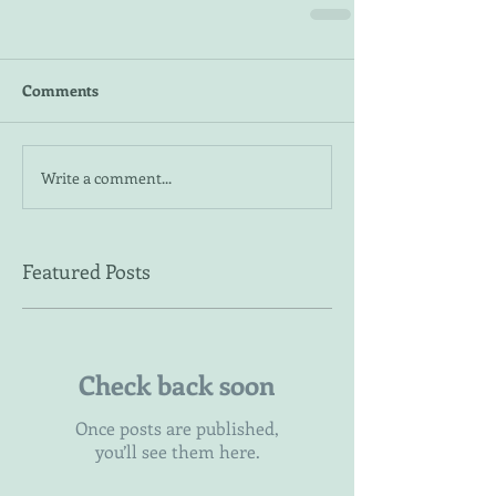
Comments
Write a comment...
Featured Posts
Check back soon
Once posts are published,
you’ll see them here.