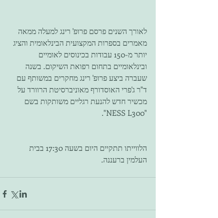
לאורך השנים פרסם פרופ' רינג למעלה ממאה 
מאמרים בספרות המקצועית הבינלאומית והציג 
יותר מ-150 עבודות בכינוסים לאומיים 
ובינלאומיים בתחום רפואת השיקום. בשנה 
שעברה ביצע פרופ' רינג מחקרים במשותף עם 
ד"ר ג'פרי האוסדורף מאוניברסיטת הרוורד על 
מכשיר חדש להנעת רגליים משותקות בשם 
"NESS L300". 
הלווייתו תתקיים היום בשעה 17:30 בבית 
העלמין ברעננה. 