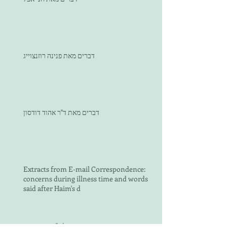
דברים מאת פנינה רוזנצוייג
דברים מאת ד"ר אהוד דודסון
Extracts from E-mail Correspondence:
concerns during illness time and words
said after Haim's d
מכתבו של ד"ר רוני ארגוב