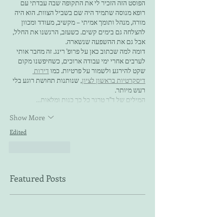
הפוסט הזה הזכיר לי את התקופה שבה עבדתי עם 
רופא מנוסה שתמיד היה שם בשביל הצוות. הוא היה 
מורה, מנהל ותומך אמיתי – מקשיב, מעודד ומכוון 
להצלחה גם בימים קשים. כשעזב, הרגשנו את החלל, 
אבל גם את ההשפעה שנשארה.
דומה למה שכתוב כאן על פרופ' רינג. זה מחבר אותי 
לערבים אחרי ימי עבודה ארוכים, כשחיפשנו מקום 
שקט להירגע ולשמור על פרטיות. כמו 
דירות 
דיסקרטיות בראשון לציון
, שנותנות תחושת רוגע בלי 
רעש מיותר.
המילים של ד"ר טרגר כל כך כנות ומלאות…
Show More
Edited
Like
Reply
Featured Posts